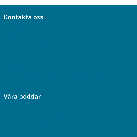
Kontakta oss
Bli medlem
08-617 44 00
Box 128 00, 112 96 Stockholm
Jobba hos oss
Presskontakt
Dina försäkringar i Akademikerförsäkring
Våra poddar
Chefspodden
Samhällsekonomiska podden
Samhällsvetarpodden