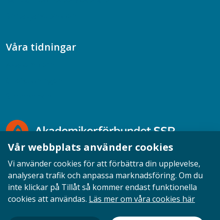
Samtal med beteendevetare
Socialtjänstpodden
Våra tidningar
Akademikern
Chefstidningen
Socionomen
Vår webbplats använder cookies
Vi använder cookies för att förbättra din upplevelse,
analysera trafik och anpassa marknadsföring. Om du
inte klickar på Tillåt så kommer endast funktionella
Opinion
English
Personuppgifter
Cookies
cookies att användas.
Läs mer om våra cookies här