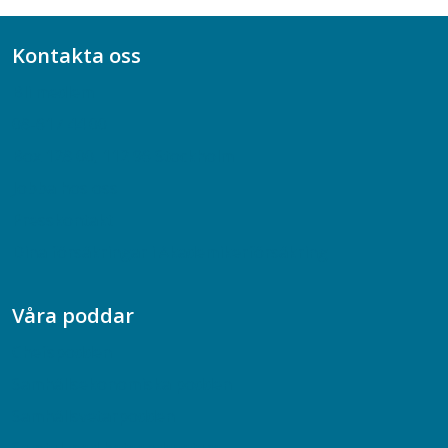
Kontakta oss
Bli medlem
08-617 44 00
Box 128 00, 112 96 Stockholm
Jobba hos oss
Presskontakt
Dina försäkringar i Akademikerförsäkring
Våra poddar
Chefspodden
Samhällsekonomiska podden
Samhällsvetarpodden