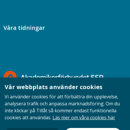
Samtal med beteendevetare
Socialtjänstpodden
Våra tidningar
Akademikern
Chefstidningen
Socionomen
Vår webbplats använder cookies
Vi använder cookies för att förbättra din upplevelse,
analysera trafik och anpassa marknadsföring. Om du
inte klickar på Tillåt så kommer endast funktionella
Opinion
English
Personuppgifter
Cookies
cookies att användas.
Läs mer om våra cookies här