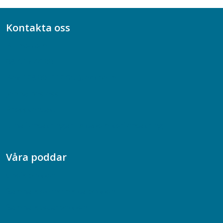
Kontakta oss
Bli medlem
08-617 44 00
Box 128 00, 112 96 Stockholm
Jobba hos oss
Presskontakt
Dina försäkringar i Akademikerförsäkring
Våra poddar
Chefspodden
Samhällsekonomiska podden
Samhällsvetarpodden