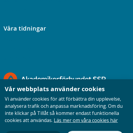
Samtal med beteendevetare
Socialtjänstpodden
Våra tidningar
Akademikern
Chefstidningen
Socionomen
Vår webbplats använder cookies
Vi använder cookies för att förbättra din upplevelse,
analysera trafik och anpassa marknadsföring. Om du
inte klickar på Tillåt så kommer endast funktionella
Opinion
English
Personuppgifter
Cookies
cookies att användas.
Läs mer om våra cookies här