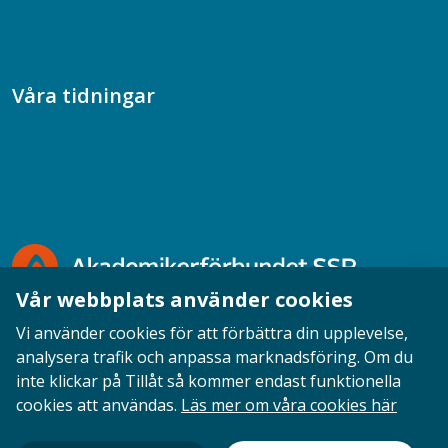
Samtal med beteendevetare
Socialtjänstpodden
Våra tidningar
Akademikern
Chefstidningen
Socionomen
Vår webbplats använder cookies
Vi använder cookies för att förbättra din upplevelse,
analysera trafik och anpassa marknadsföring. Om du
inte klickar på Tillåt så kommer endast funktionella
Opinion
English
Personuppgifter
Cookies
cookies att användas.
Läs mer om våra cookies här