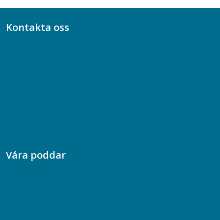
Kontakta oss
Bli medlem
08-617 44 00
Box 128 00, 112 96 Stockholm
Jobba hos oss
Presskontakt
Dina försäkringar i Akademikerförsäkring
Våra poddar
Chefspodden
Samhällsekonomiska podden
Samhällsvetarpodden