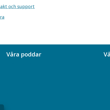
akt och support
ra
Våra poddar
Vå
Chefspodden
Ak
Samhällsekonomiska podden
Ch
Samhällsvetarpodden
So
Samtal med beteendevetare
Socialtjänstpodden