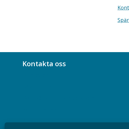
Kont
Spär
Kontakta oss
Bli medlem
08-617 44 00
Box 128 00, 112 96 Stockholm
Jobba hos oss
Presskontakt