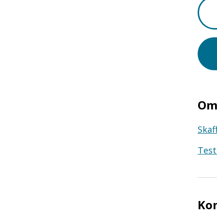
Om 
Skaf
Test
Ko