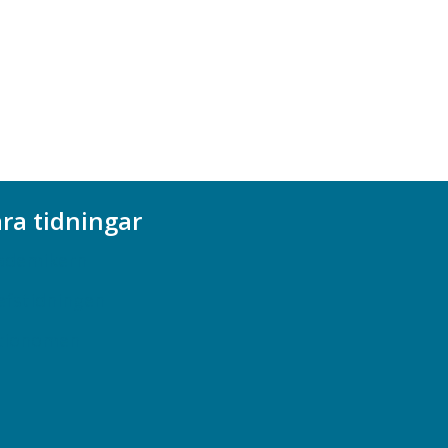
ra tidningar
ademikern
efstidningen
cionomen