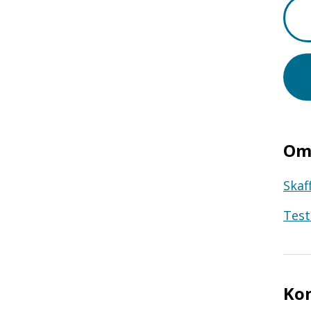
Om 
Skaf
Test
Ko