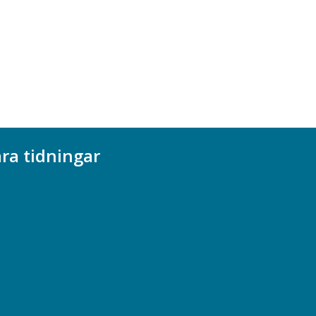
ra tidningar
ademikern
efstidningen
cionomen