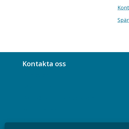
Kont
Spär
Kontakta oss
Bli medlem
08-617 44 00
Box 128 00, 112 96 Stockholm
Jobba hos oss
Presskontakt