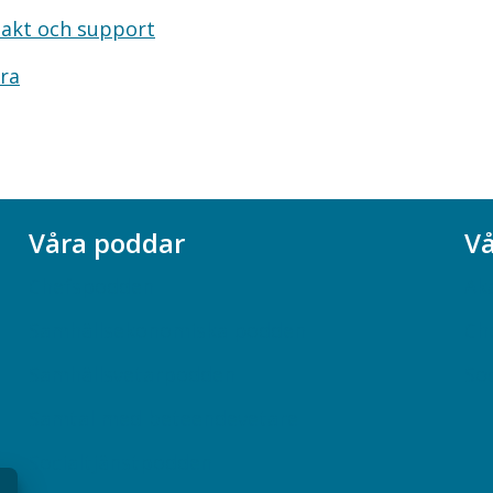
akt och support
ra
Våra poddar
Vå
Chefspodden
Ak
Samhällsekonomiska podden
Ch
Samhällsvetarpodden
So
Samtal med beteendevetare
Socialtjänstpodden