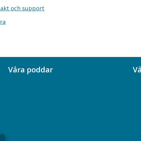
akt och support
ra
Våra poddar
Vå
Chefspodden
Ak
Samhällsekonomiska podden
Ch
Samhällsvetarpodden
So
Samtal med beteendevetare
Socialtjänstpodden