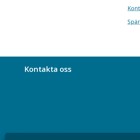
Kont
Spär
Kontakta oss
Bli medlem
08-617 44 00
Box 128 00, 112 96 Stockholm
Jobba hos oss
Presskontakt