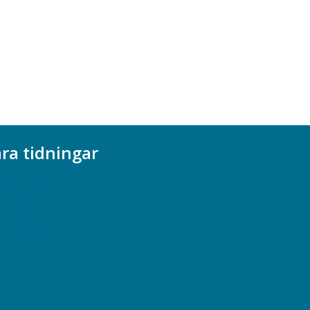
ra tidningar
ademikern
efstidningen
cionomen