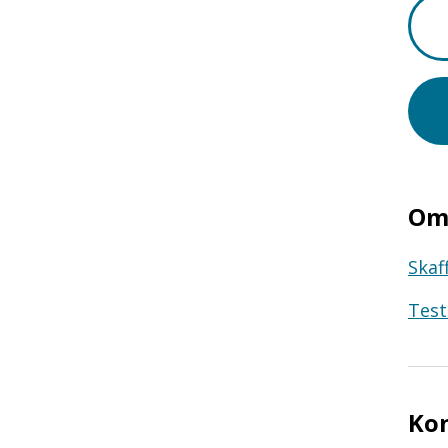
Om 
Skaf
Test
Ko