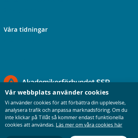
Samtal med beteendevetare
Socialtjänstpodden
Våra tidningar
Akademikern
Chefstidningen
Socionomen
Vår webbplats använder cookies
Vi använder cookies för att förbättra din upplevelse,
analysera trafik och anpassa marknadsföring. Om du
inte klickar på Tillåt så kommer endast funktionella
Opinion
English
Personuppgifter
Cookies
cookies att användas.
Läs mer om våra cookies här