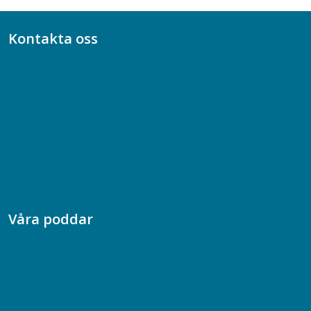
Kontakta oss
Bli medlem
08-617 44 00
Box 128 00, 112 96 Stockholm
Jobba hos oss
Presskontakt
Dina försäkringar i Akademikerförsäkring
Våra poddar
Chefspodden
Samhällsekonomiska podden
Samhällsvetarpodden