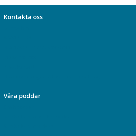
Kontakta oss
Bli medlem
08-617 44 00
Box 128 00, 112 96 Stockholm
Jobba hos oss
Presskontakt
Dina försäkringar i Akademikerförsäkring
Våra poddar
Chefspodden
Samhällsekonomiska podden
Samhällsvetarpodden