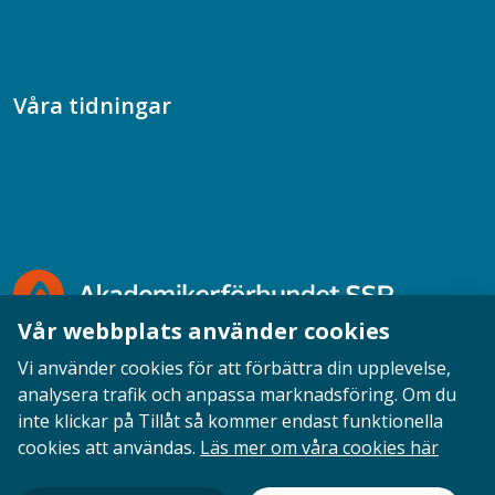
Samtal med beteendevetare
Socialtjänstpodden
Våra tidningar
Akademikern
Chefstidningen
Socionomen
Vår webbplats använder cookies
Vi använder cookies för att förbättra din upplevelse,
analysera trafik och anpassa marknadsföring. Om du
inte klickar på Tillåt så kommer endast funktionella
Opinion
English
Personuppgifter
Cookies
cookies att användas.
Läs mer om våra cookies här