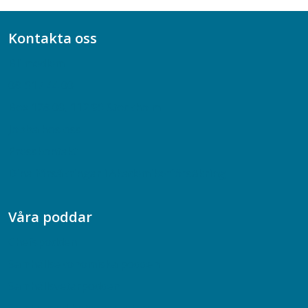
Kontakta oss
Bli medlem
08-617 44 00
Box 128 00, 112 96 Stockholm
Jobba hos oss
Presskontakt
Dina försäkringar i Akademikerförsäkring
Våra poddar
Chefspodden
Samhällsekonomiska podden
Samhällsvetarpodden