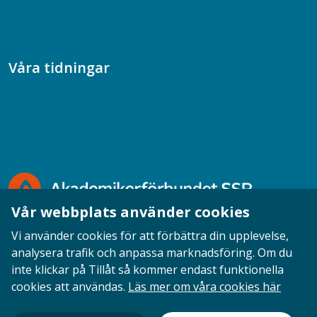
Samtal med beteendevetare
Socialtjänstpodden
Våra tidningar
Akademikern
Chefstidningen
Socionomen
Vår webbplats använder cookies
Vi använder cookies för att förbättra din upplevelse,
analysera trafik och anpassa marknadsföring. Om du
inte klickar på Tillåt så kommer endast funktionella
Opinion
English
Personuppgifter
Cookies
cookies att användas.
Läs mer om våra cookies här