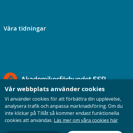
Samtal med beteendevetare
Socialtjänstpodden
Våra tidningar
Akademikern
Chefstidningen
Socionomen
Vår webbplats använder cookies
Vi använder cookies för att förbättra din upplevelse,
analysera trafik och anpassa marknadsföring. Om du
inte klickar på Tillåt så kommer endast funktionella
Opinion
English
Personuppgifter
Cookies
cookies att användas.
Läs mer om våra cookies här