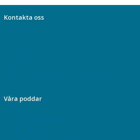
Kontakta oss
Bli medlem
08-617 44 00
Box 128 00, 112 96 Stockholm
Jobba hos oss
Presskontakt
Dina försäkringar i Akademikerförsäkring
Våra poddar
Chefspodden
Samhällsekonomiska podden
Samhällsvetarpodden