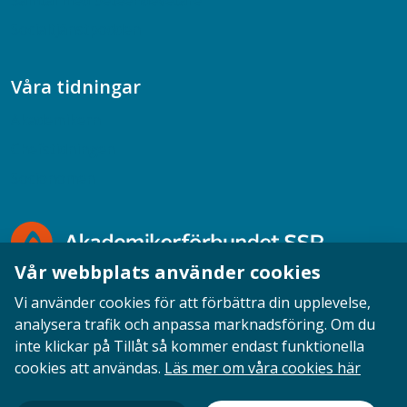
Samtal med beteendevetare
Socialtjänstpodden
Våra tidningar
Akademikern
Chefstidningen
Socionomen
Vår webbplats använder cookies
Vi använder cookies för att förbättra din upplevelse,
analysera trafik och anpassa marknadsföring. Om du
inte klickar på Tillåt så kommer endast funktionella
Opinion
English
Personuppgifter
Cookies
cookies att användas.
Läs mer om våra cookies här