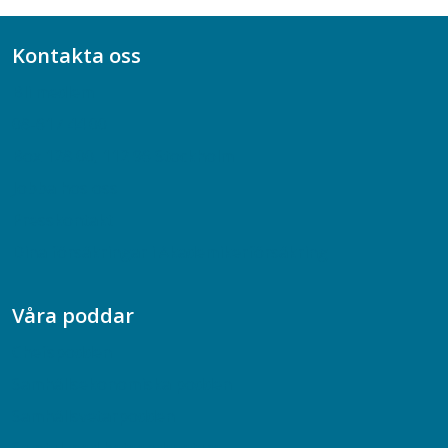
Kontakta oss
Bli medlem
08-617 44 00
Box 128 00, 112 96 Stockholm
Jobba hos oss
Presskontakt
Dina försäkringar i Akademikerförsäkring
Våra poddar
Chefspodden
Samhällsekonomiska podden
Samhällsvetarpodden