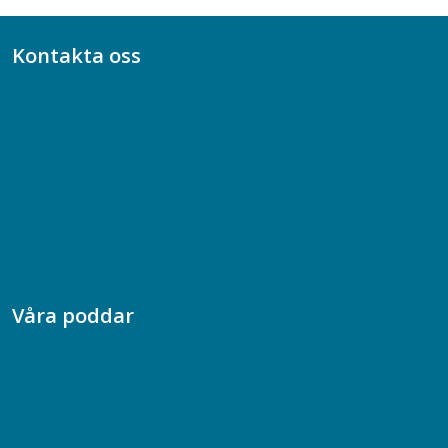
Kontakta oss
Bli medlem
08-617 44 00
Box 128 00, 112 96 Stockholm
Jobba hos oss
Presskontakt
Dina försäkringar i Akademikerförsäkring
Våra poddar
Chefspodden
Samhällsekonomiska podden
Samhällsvetarpodden