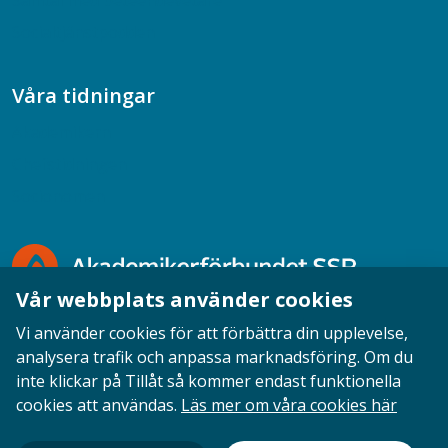
Samtal med beteendevetare
Socialtjänstpodden
Våra tidningar
Akademikern
Chefstidningen
Socionomen
Vår webbplats använder cookies
Vi använder cookies för att förbättra din upplevelse,
analysera trafik och anpassa marknadsföring. Om du
inte klickar på Tillåt så kommer endast funktionella
Opinion
English
Personuppgifter
Cookies
cookies att användas.
Läs mer om våra cookies här