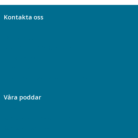
Kontakta oss
Bli medlem
08-617 44 00
Box 128 00, 112 96 Stockholm
Jobba hos oss
Presskontakt
Dina försäkringar i Akademikerförsäkring
Våra poddar
Chefspodden
Samhällsekonomiska podden
Samhällsvetarpodden