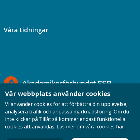
Samtal med beteendevetare
Socialtjänstpodden
Våra tidningar
Akademikern
Chefstidningen
Socionomen
Vår webbplats använder cookies
Vi använder cookies för att förbättra din upplevelse,
analysera trafik och anpassa marknadsföring. Om du
inte klickar på Tillåt så kommer endast funktionella
Opinion
English
Personuppgifter
Cookies
cookies att användas.
Läs mer om våra cookies här