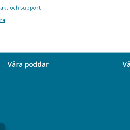
akt och support
ra
Våra poddar
Vå
Chefspodden
Ak
Samhällsekonomiska podden
Ch
Samhällsvetarpodden
So
Samtal med beteendevetare
Socialtjänstpodden