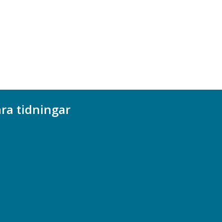
ra tidningar
ademikern
efstidningen
cionomen