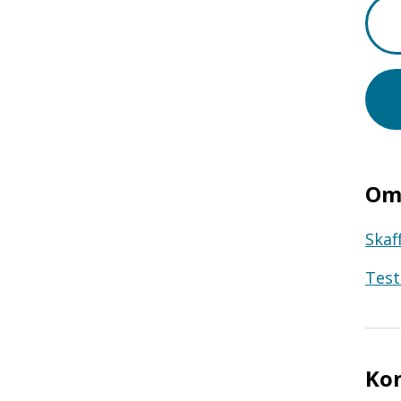
Om 
Skaf
Test
Ko