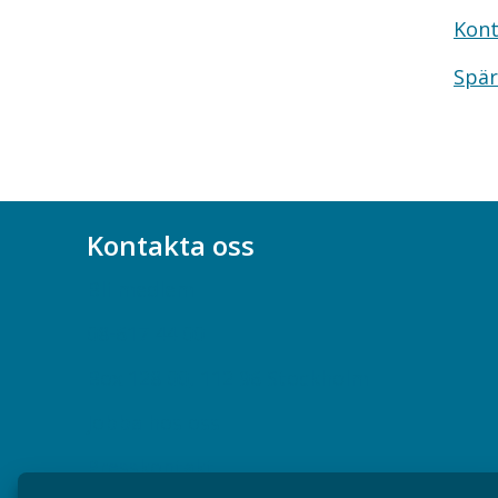
Kont
Spär
Kontakta oss
Bli medlem
08-617 44 00
Box 128 00, 112 96 Stockholm
Jobba hos oss
Presskontakt