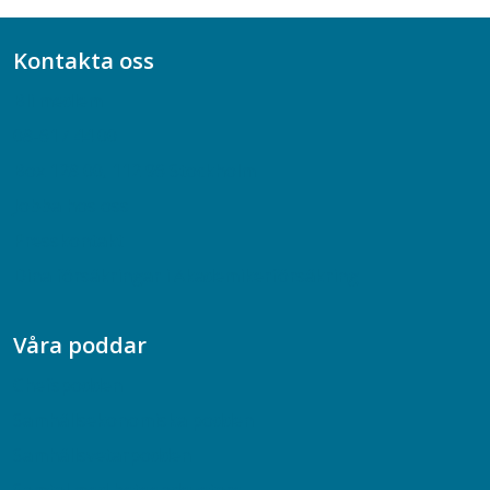
Kontakta oss
Bli medlem
08-617 44 00
Box 128 00, 112 96 Stockholm
Jobba hos oss
Presskontakt
Dina försäkringar i Akademikerförsäkring
Våra poddar
Chefspodden
Samhällsekonomiska podden
Samhällsvetarpodden