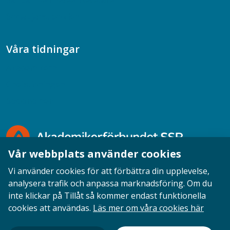
Samtal med beteendevetare
Socialtjänstpodden
Våra tidningar
Akademikern
Chefstidningen
Socionomen
Vår webbplats använder cookies
Vi använder cookies för att förbättra din upplevelse,
analysera trafik och anpassa marknadsföring. Om du
inte klickar på Tillåt så kommer endast funktionella
Opinion
English
Personuppgifter
Cookies
cookies att användas.
Läs mer om våra cookies här