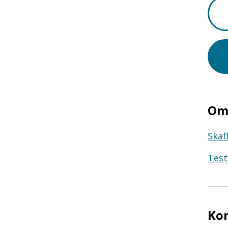
Om 
Skaf
Test
Ko