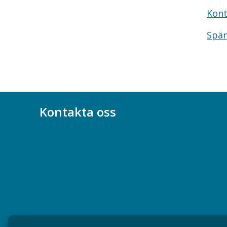
Kont
Spär
Kontakta oss
Bli medlem
08-617 44 00
Box 128 00, 112 96 Stockholm
Jobba hos oss
Presskontakt