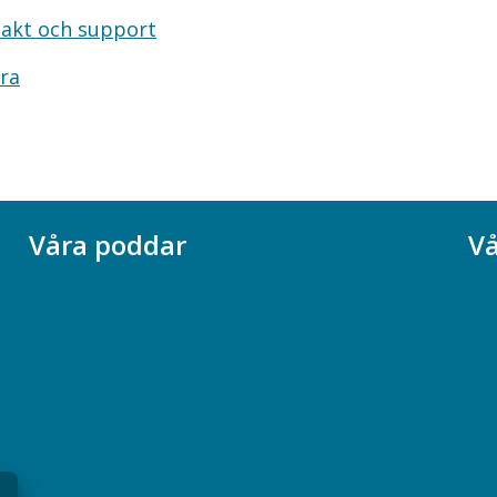
akt och support
ra
Våra poddar
Vå
Chefspodden
Ak
Samhällsekonomiska podden
Ch
Samhällsvetarpodden
So
Samtal med beteendevetare
Socialtjänstpodden