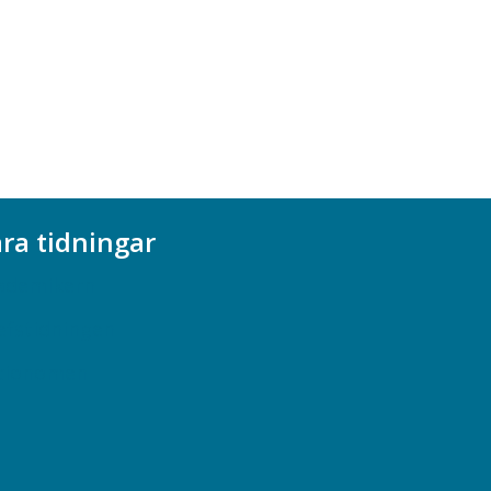
ra tidningar
ademikern
efstidningen
cionomen