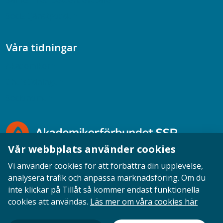
Samtal med beteendevetare
Socialtjänstpodden
Våra tidningar
Akademikern
Chefstidningen
Socionomen
Vår webbplats använder cookies
Vi använder cookies för att förbättra din upplevelse,
analysera trafik och anpassa marknadsföring. Om du
inte klickar på Tillåt så kommer endast funktionella
Opinion
English
Personuppgifter
Cookies
cookies att användas.
Läs mer om våra cookies här