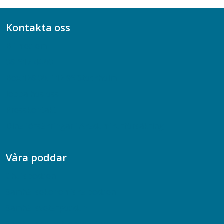
Kontakta oss
Bli medlem
08-617 44 00
Box 128 00, 112 96 Stockholm
Jobba hos oss
Presskontakt
Dina försäkringar i Akademikerförsäkring
Våra poddar
Chefspodden
Samhällsekonomiska podden
Samhällsvetarpodden