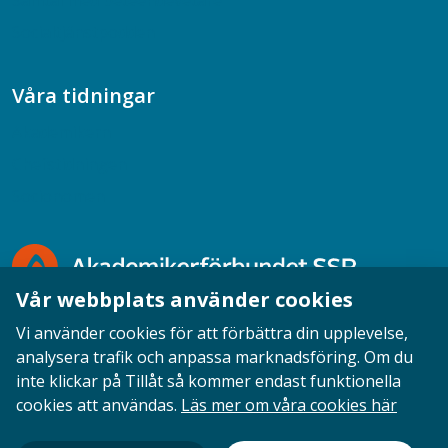
Samtal med beteendevetare
Socialtjänstpodden
Våra tidningar
Akademikern
Chefstidningen
Socionomen
Vår webbplats använder cookies
Vi använder cookies för att förbättra din upplevelse,
analysera trafik och anpassa marknadsföring. Om du
inte klickar på Tillåt så kommer endast funktionella
Opinion
English
Personuppgifter
Cookies
cookies att användas.
Läs mer om våra cookies här