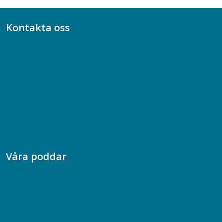
Kontakta oss
Bli medlem
08-617 44 00
Box 128 00, 112 96 Stockholm
Jobba hos oss
Presskontakt
Dina försäkringar i Akademikerförsäkring
Våra poddar
Chefspodden
Samhällsekonomiska podden
Samhällsvetarpodden