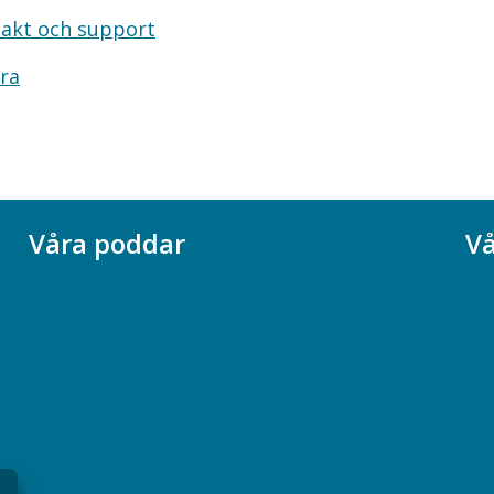
akt och support
ra
Våra poddar
Vå
Chefspodden
Ak
Samhällsekonomiska podden
Ch
Samhällsvetarpodden
So
Samtal med beteendevetare
Socialtjänstpodden