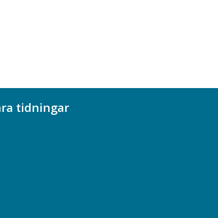
ra tidningar
ademikern
efstidningen
cionomen