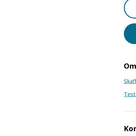
Om 
Skaf
Test
Ko