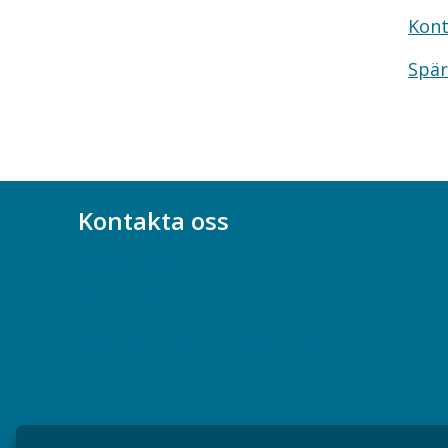
Kont
Spär
Kontakta oss
Bli medlem
08-617 44 00
Box 128 00, 112 96 Stockholm
Jobba hos oss
Presskontakt