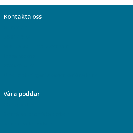
Kontakta oss
Bli medlem
08-617 44 00
Box 128 00, 112 96 Stockholm
Jobba hos oss
Presskontakt
Dina försäkringar i Akademikerförsäkring
Våra poddar
Chefspodden
Samhällsekonomiska podden
Samhällsvetarpodden