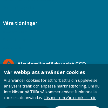
Samtal med beteendevetare
Socialtjänstpodden
Våra tidningar
Akademikern
Chefstidningen
Socionomen
Vår webbplats använder cookies
Vi använder cookies för att förbättra din upplevelse,
analysera trafik och anpassa marknadsföring. Om du
inte klickar på Tillåt så kommer endast funktionella
Opinion
English
Personuppgifter
Cookies
cookies att användas.
Läs mer om våra cookies här