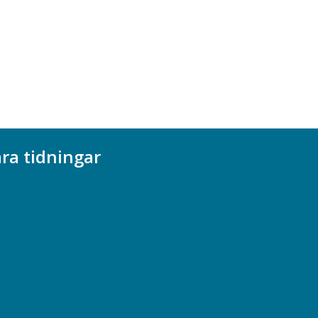
ra tidningar
ademikern
efstidningen
cionomen