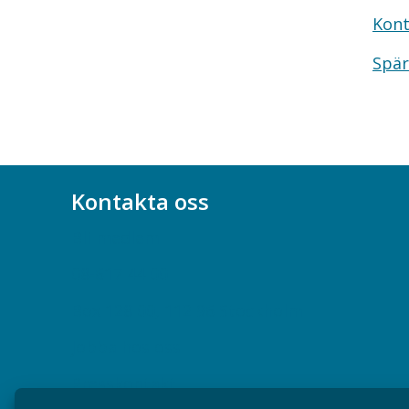
Kont
Spär
Kontakta oss
Bli medlem
08-617 44 00
Box 128 00, 112 96 Stockholm
Jobba hos oss
Presskontakt