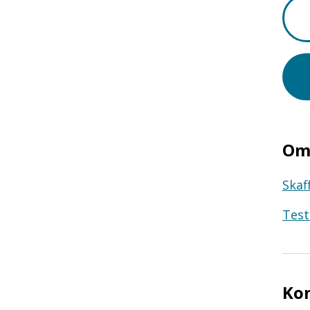
Om 
Skaf
Test
Ko