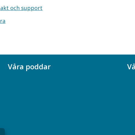
akt och support
ra
Våra poddar
Vå
Chefspodden
Ak
Samhällsekonomiska podden
Ch
Samhällsvetarpodden
So
Samtal med beteendevetare
Socialtjänstpodden