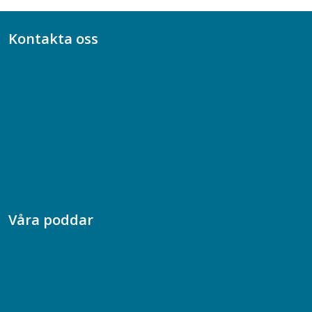
Kontakta oss
Bli medlem
08-617 44 00
Box 128 00, 112 96 Stockholm
Jobba hos oss
Presskontakt
Dina försäkringar i Akademikerförsäkring
Våra poddar
Chefspodden
Samhällsekonomiska podden
Samhällsvetarpodden