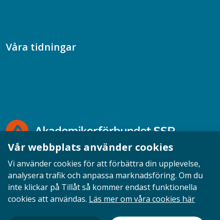
Samtal med beteendevetare
Socialtjänstpodden
Våra tidningar
Akademikern
Chefstidningen
Socionomen
Vår webbplats använder cookies
Vi använder cookies för att förbättra din upplevelse,
analysera trafik och anpassa marknadsföring. Om du
inte klickar på Tillåt så kommer endast funktionella
Opinion
English
Personuppgifter
Cookies
cookies att användas.
Läs mer om våra cookies här