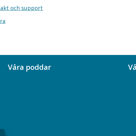
akt och support
ra
Våra poddar
Vå
Chefspodden
Ak
Samhällsekonomiska podden
Ch
Samhällsvetarpodden
So
Samtal med beteendevetare
Socialtjänstpodden