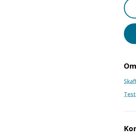
Om 
Skaf
Test
Ko