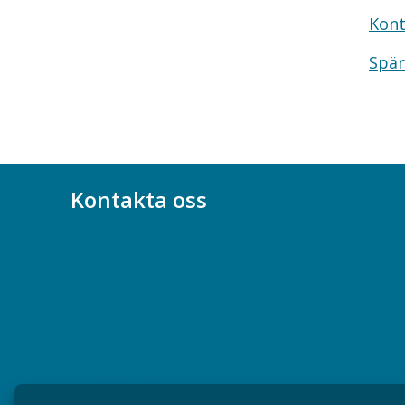
Kont
Spär
Kontakta oss
Bli medlem
08-617 44 00
Box 128 00, 112 96 Stockholm
Jobba hos oss
Presskontakt