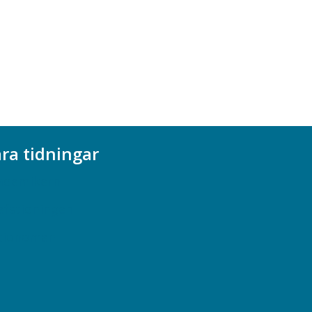
ra tidningar
ademikern
efstidningen
cionomen