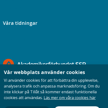
Samtal med beteendevetare
Socialtjänstpodden
Våra tidningar
Akademikern
Chefstidningen
Socionomen
Vår webbplats använder cookies
Vi använder cookies för att förbättra din upplevelse,
analysera trafik och anpassa marknadsföring. Om du
inte klickar på Tillåt så kommer endast funktionella
Opinion
English
Personuppgifter
Cookies
cookies att användas.
Läs mer om våra cookies här