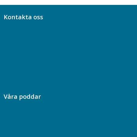
Kontakta oss
Bli medlem
08-617 44 00
Box 128 00, 112 96 Stockholm
Jobba hos oss
Presskontakt
Dina försäkringar i Akademikerförsäkring
Våra poddar
Chefspodden
Samhällsekonomiska podden
Samhällsvetarpodden