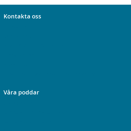
Kontakta oss
Bli medlem
08-617 44 00
Box 128 00, 112 96 Stockholm
Jobba hos oss
Presskontakt
Dina försäkringar i Akademikerförsäkring
Våra poddar
Chefspodden
Samhällsekonomiska podden
Samhällsvetarpodden