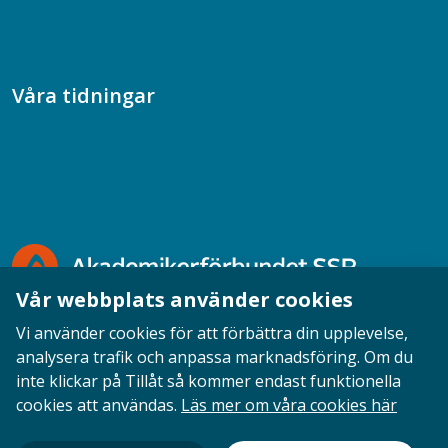
Samtal med beteendevetare
Socialtjänstpodden
Våra tidningar
Akademikern
Chefstidningen
Socionomen
Vår webbplats använder cookies
Vi använder cookies för att förbättra din upplevelse,
analysera trafik och anpassa marknadsföring. Om du
inte klickar på Tillåt så kommer endast funktionella
Opinion
English
Personuppgifter
Cookies
cookies att användas.
Läs mer om våra cookies här