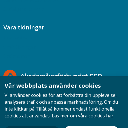
Samtal med beteendevetare
Socialtjänstpodden
Våra tidningar
Akademikern
Chefstidningen
Socionomen
Vår webbplats använder cookies
Vi använder cookies för att förbättra din upplevelse,
analysera trafik och anpassa marknadsföring. Om du
inte klickar på Tillåt så kommer endast funktionella
Opinion
English
Personuppgifter
Cookies
cookies att användas.
Läs mer om våra cookies här