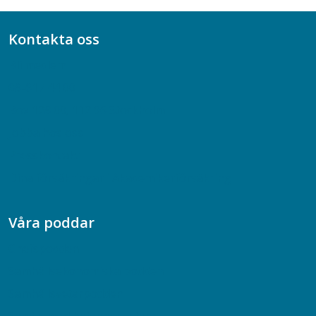
Kontakta oss
Bli medlem
08-617 44 00
Box 128 00, 112 96 Stockholm
Jobba hos oss
Presskontakt
Dina försäkringar i Akademikerförsäkring
Våra poddar
Chefspodden
Samhällsekonomiska podden
Samhällsvetarpodden