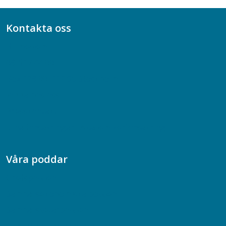
Kontakta oss
Bli medlem
08-617 44 00
Box 128 00, 112 96 Stockholm
Jobba hos oss
Presskontakt
Dina försäkringar i Akademikerförsäkring
Våra poddar
Chefspodden
Samhällsekonomiska podden
Samhällsvetarpodden