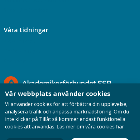
Samtal med beteendevetare
Socialtjänstpodden
Våra tidningar
Akademikern
Chefstidningen
Socionomen
Vår webbplats använder cookies
Vi använder cookies för att förbättra din upplevelse,
analysera trafik och anpassa marknadsföring. Om du
inte klickar på Tillåt så kommer endast funktionella
Opinion
English
Personuppgifter
Cookies
cookies att användas.
Läs mer om våra cookies här