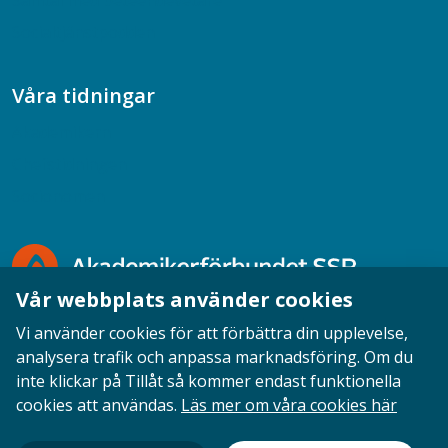
Samtal med beteendevetare
Socialtjänstpodden
Våra tidningar
Akademikern
Chefstidningen
Socionomen
Vår webbplats använder cookies
Vi använder cookies för att förbättra din upplevelse,
analysera trafik och anpassa marknadsföring. Om du
inte klickar på Tillåt så kommer endast funktionella
Opinion
English
Personuppgifter
Cookies
cookies att användas.
Läs mer om våra cookies här