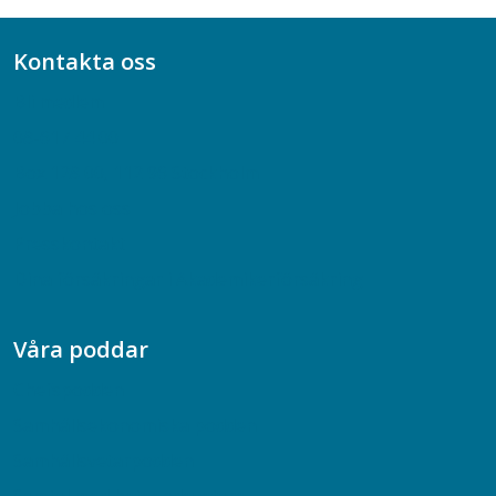
Kontakta oss
Bli medlem
08-617 44 00
Box 128 00, 112 96 Stockholm
Jobba hos oss
Presskontakt
Dina försäkringar i Akademikerförsäkring
Våra poddar
Chefspodden
Samhällsekonomiska podden
Samhällsvetarpodden