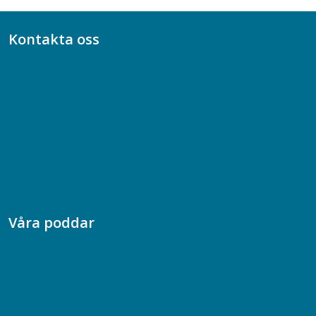
Kontakta oss
Bli medlem
08-617 44 00
Box 128 00, 112 96 Stockholm
Jobba hos oss
Presskontakt
Dina försäkringar i Akademikerförsäkring
Våra poddar
Chefspodden
Samhällsekonomiska podden
Samhällsvetarpodden