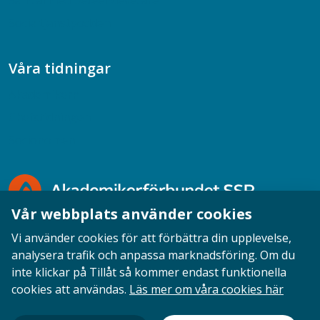
Samtal med beteendevetare
Socialtjänstpodden
Våra tidningar
Akademikern
Chefstidningen
Socionomen
Vår webbplats använder cookies
Vi använder cookies för att förbättra din upplevelse,
analysera trafik och anpassa marknadsföring. Om du
inte klickar på Tillåt så kommer endast funktionella
Opinion
English
Personuppgifter
Cookies
cookies att användas.
Läs mer om våra cookies här