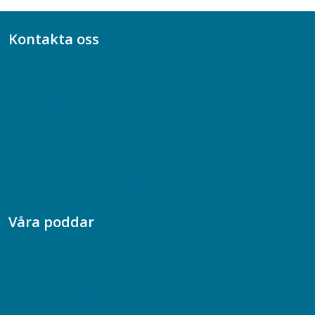
Kontakta oss
Bli medlem
08-617 44 00
Box 128 00, 112 96 Stockholm
Jobba hos oss
Presskontakt
Dina försäkringar i Akademikerförsäkring
Våra poddar
Chefspodden
Samhällsekonomiska podden
Samhällsvetarpodden