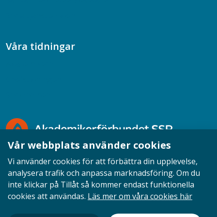
Samtal med beteendevetare
Socialtjänstpodden
Våra tidningar
Akademikern
Chefstidningen
Socionomen
Vår webbplats använder cookies
Vi använder cookies för att förbättra din upplevelse,
analysera trafik och anpassa marknadsföring. Om du
inte klickar på Tillåt så kommer endast funktionella
Opinion
English
Personuppgifter
Cookies
cookies att användas.
Läs mer om våra cookies här