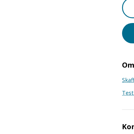
Om 
Skaf
Test
Ko