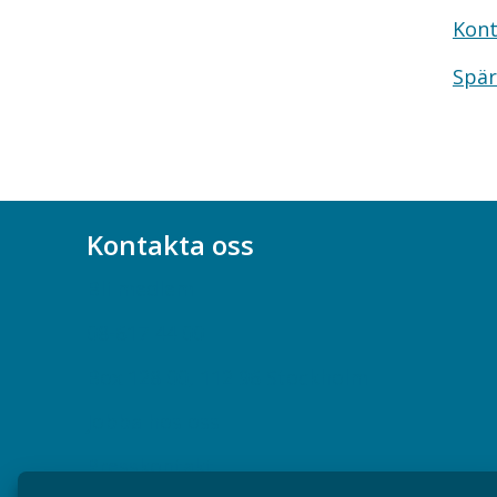
Kont
Spär
Kontakta oss
Bli medlem
08-617 44 00
Box 128 00, 112 96 Stockholm
Jobba hos oss
Presskontakt