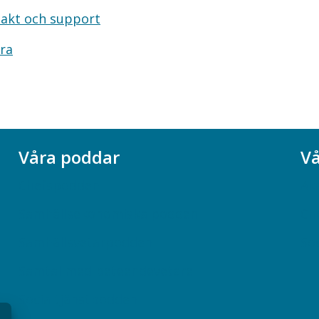
akt och support
ra
Våra poddar
Vå
Chefspodden
Ak
Samhällsekonomiska podden
Ch
Samhällsvetarpodden
So
Samtal med beteendevetare
Socialtjänstpodden