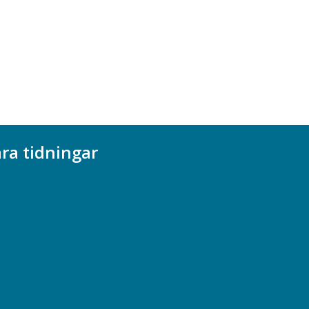
ra tidningar
ademikern
efstidningen
cionomen