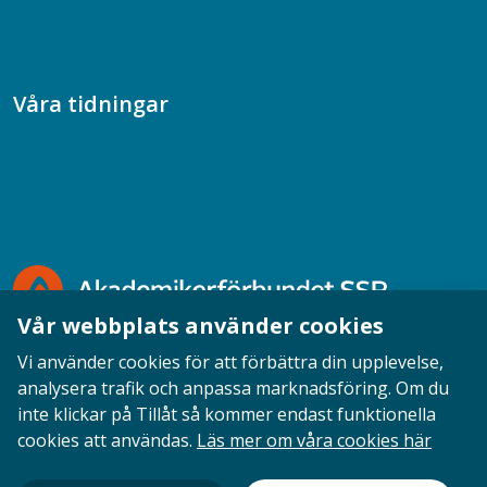
Samtal med beteendevetare
Socialtjänstpodden
Våra tidningar
Akademikern
Chefstidningen
Socionomen
Vår webbplats använder cookies
Vi använder cookies för att förbättra din upplevelse,
analysera trafik och anpassa marknadsföring. Om du
inte klickar på Tillåt så kommer endast funktionella
Opinion
English
Personuppgifter
Cookies
cookies att användas.
Läs mer om våra cookies här