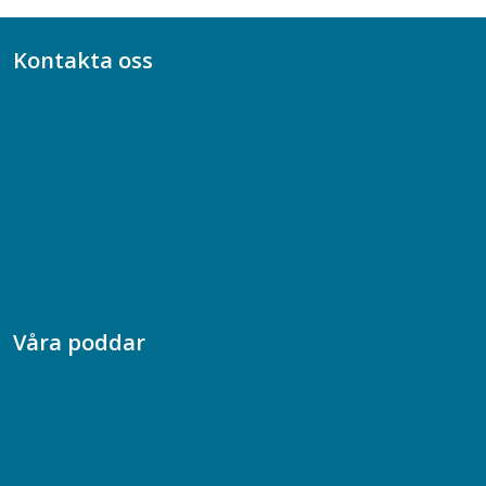
Kontakta oss
Bli medlem
08-617 44 00
Box 128 00, 112 96 Stockholm
Jobba hos oss
Presskontakt
Dina försäkringar i Akademikerförsäkring
Våra poddar
Chefspodden
Samhällsekonomiska podden
Samhällsvetarpodden