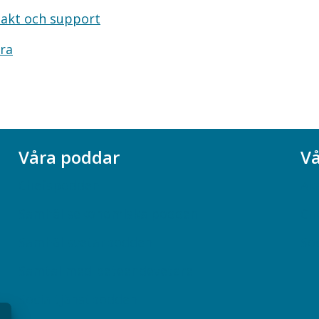
akt och support
ra
Våra poddar
Vå
Chefspodden
Ak
Samhällsekonomiska podden
Ch
Samhällsvetarpodden
So
Samtal med beteendevetare
Socialtjänstpodden