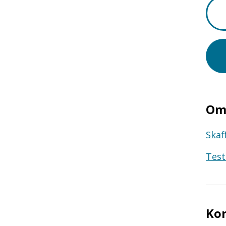
Om 
Skaf
Test
Ko