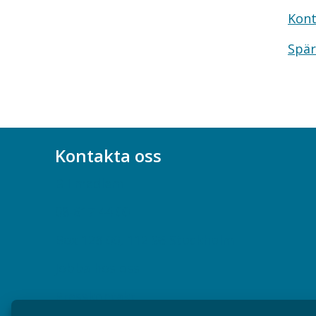
Kont
Spär
Kontakta oss
Bli medlem
08-617 44 00
Box 128 00, 112 96 Stockholm
Jobba hos oss
Presskontakt