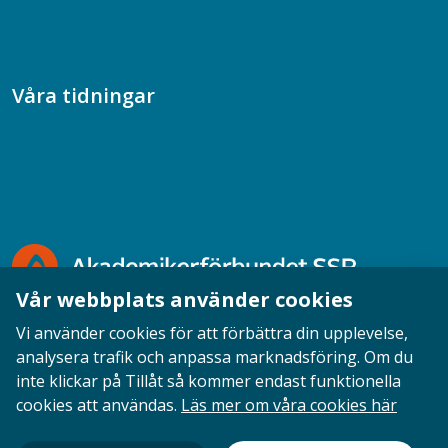
Samtal med beteendevetare
Socialtjänstpodden
Våra tidningar
Akademikern
Chefstidningen
Socionomen
Vår webbplats använder cookies
Vi använder cookies för att förbättra din upplevelse,
analysera trafik och anpassa marknadsföring. Om du
inte klickar på Tillåt så kommer endast funktionella
Opinion
English
Personuppgifter
Cookies
cookies att användas.
Läs mer om våra cookies här