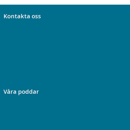
Kontakta oss
Bli medlem
08-617 44 00
Box 128 00, 112 96 Stockholm
Jobba hos oss
Presskontakt
Dina försäkringar i Akademikerförsäkring
Våra poddar
Chefspodden
Samhällsekonomiska podden
Samhällsvetarpodden