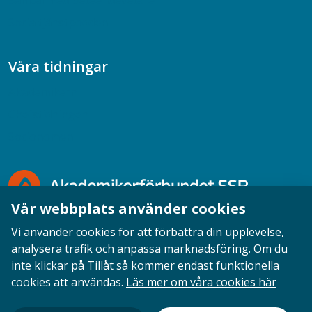
Samtal med beteendevetare
Socialtjänstpodden
Våra tidningar
Akademikern
Chefstidningen
Socionomen
Vår webbplats använder cookies
Vi använder cookies för att förbättra din upplevelse,
analysera trafik och anpassa marknadsföring. Om du
inte klickar på Tillåt så kommer endast funktionella
Opinion
English
Personuppgifter
Cookies
cookies att användas.
Läs mer om våra cookies här