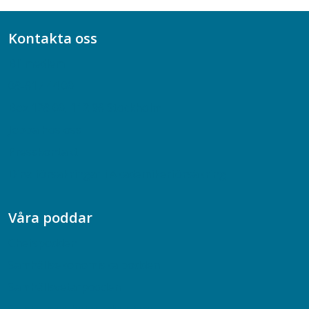
Kontakta oss
Bli medlem
08-617 44 00
Box 128 00, 112 96 Stockholm
Jobba hos oss
Presskontakt
Dina försäkringar i Akademikerförsäkring
Våra poddar
Chefspodden
Samhällsekonomiska podden
Samhällsvetarpodden