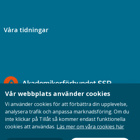
Samtal med beteendevetare
Socialtjänstpodden
Våra tidningar
Akademikern
Chefstidningen
Socionomen
Vår webbplats använder cookies
Vi använder cookies för att förbättra din upplevelse,
analysera trafik och anpassa marknadsföring. Om du
inte klickar på Tillåt så kommer endast funktionella
Opinion
English
Personuppgifter
Cookies
cookies att användas.
Läs mer om våra cookies här