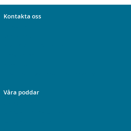
Kontakta oss
Bli medlem
08-617 44 00
Box 128 00, 112 96 Stockholm
Jobba hos oss
Presskontakt
Dina försäkringar i Akademikerförsäkring
Våra poddar
Chefspodden
Samhällsekonomiska podden
Samhällsvetarpodden