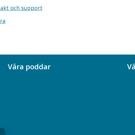
akt och support
ra
Våra poddar
Vå
Chefspodden
Ak
Samhällsekonomiska podden
Ch
Samhällsvetarpodden
So
Samtal med beteendevetare
Socialtjänstpodden