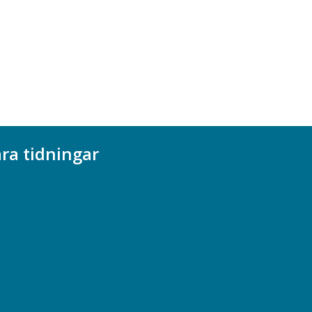
ra tidningar
ademikern
efstidningen
cionomen