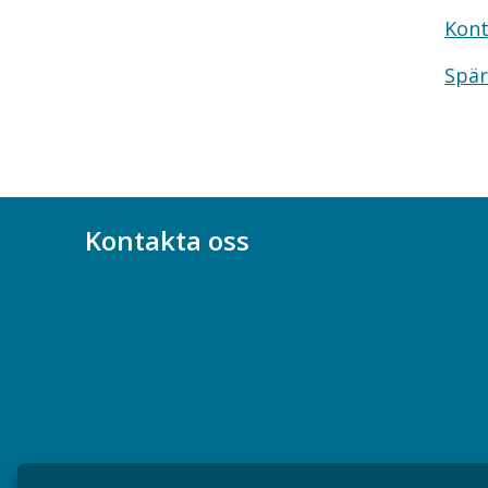
Kont
Spär
Kontakta oss
Bli medlem
08-617 44 00
Box 128 00, 112 96 Stockholm
Jobba hos oss
Presskontakt