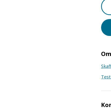
Om 
Skaf
Test
Ko