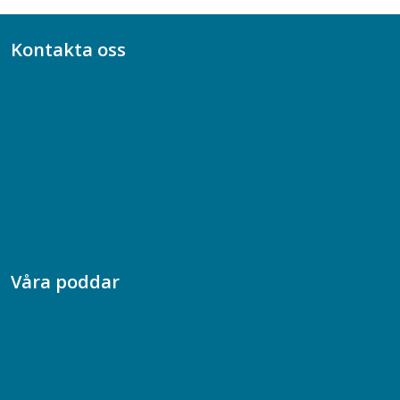
Kontakta oss
Bli medlem
08-617 44 00
Box 128 00, 112 96 Stockholm
Jobba hos oss
Presskontakt
Dina försäkringar i Akademikerförsäkring
Våra poddar
Chefspodden
Samhällsekonomiska podden
Samhällsvetarpodden