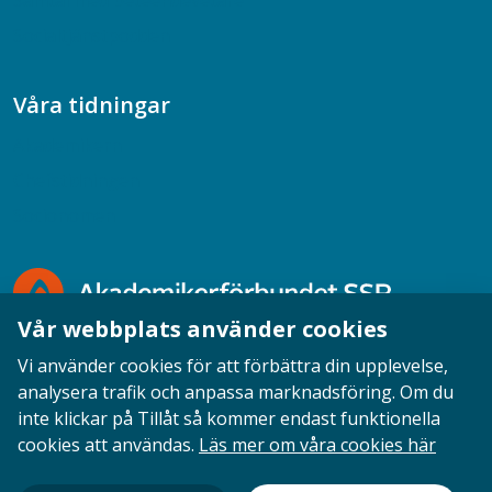
Samtal med beteendevetare
Socialtjänstpodden
Våra tidningar
Akademikern
Chefstidningen
Socionomen
Vår webbplats använder cookies
Vi använder cookies för att förbättra din upplevelse,
analysera trafik och anpassa marknadsföring. Om du
inte klickar på Tillåt så kommer endast funktionella
Opinion
English
Personuppgifter
Cookies
cookies att användas.
Läs mer om våra cookies här