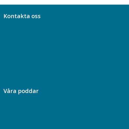
Kontakta oss
Bli medlem
08-617 44 00
Box 128 00, 112 96 Stockholm
Jobba hos oss
Presskontakt
Dina försäkringar i Akademikerförsäkring
Våra poddar
Chefspodden
Samhällsekonomiska podden
Samhällsvetarpodden