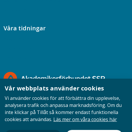
Samtal med beteendevetare
Socialtjänstpodden
Våra tidningar
Akademikern
Chefstidningen
Socionomen
Vår webbplats använder cookies
Vi använder cookies för att förbättra din upplevelse,
analysera trafik och anpassa marknadsföring. Om du
inte klickar på Tillåt så kommer endast funktionella
Opinion
English
Personuppgifter
Cookies
cookies att användas.
Läs mer om våra cookies här