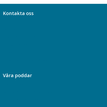
Kontakta oss
Bli medlem
08-617 44 00
Box 128 00, 112 96 Stockholm
Jobba hos oss
Presskontakt
Dina försäkringar i Akademikerförsäkring
Våra poddar
Chefspodden
Samhällsekonomiska podden
Samhällsvetarpodden