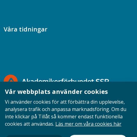
Samtal med beteendevetare
Socialtjänstpodden
Våra tidningar
Akademikern
Chefstidningen
Socionomen
Vår webbplats använder cookies
Vi använder cookies för att förbättra din upplevelse,
analysera trafik och anpassa marknadsföring. Om du
inte klickar på Tillåt så kommer endast funktionella
Opinion
English
Personuppgifter
Cookies
cookies att användas.
Läs mer om våra cookies här