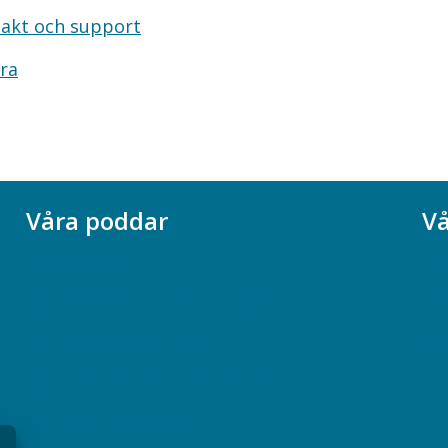
akt och support
ra
Våra poddar
Vå
Chefspodden
Ak
Samhällsekonomiska podden
Ch
Samhällsvetarpodden
So
Samtal med beteendevetare
Socialtjänstpodden