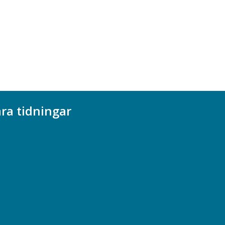
ra tidningar
ademikern
efstidningen
cionomen