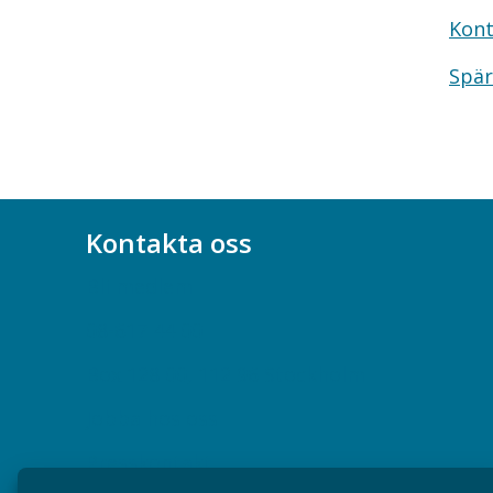
Kont
Spär
Kontakta oss
Bli medlem
08-617 44 00
Box 128 00, 112 96 Stockholm
Jobba hos oss
Presskontakt