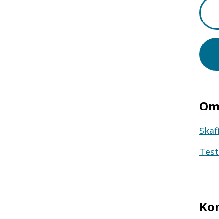
Om 
Skaf
Test
Ko