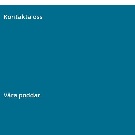
Kontakta oss
Bli medlem
08-617 44 00
Box 128 00, 112 96 Stockholm
Jobba hos oss
Presskontakt
Dina försäkringar i Akademikerförsäkring
Våra poddar
Chefspodden
Samhällsekonomiska podden
Samhällsvetarpodden