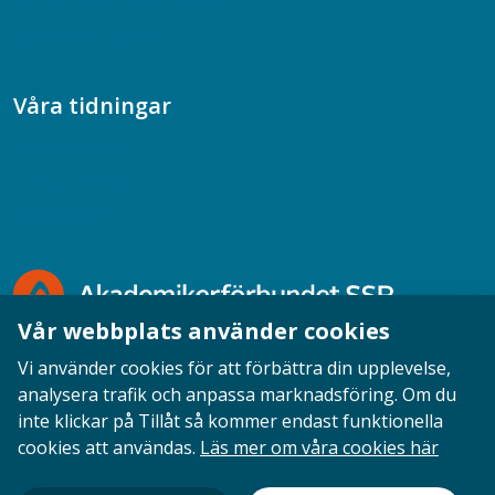
Samtal med beteendevetare
Socialtjänstpodden
Våra tidningar
Akademikern
Chefstidningen
Socionomen
Vår webbplats använder cookies
Vi använder cookies för att förbättra din upplevelse,
analysera trafik och anpassa marknadsföring. Om du
inte klickar på Tillåt så kommer endast funktionella
Opinion
English
Personuppgifter
Cookies
cookies att användas.
Läs mer om våra cookies här