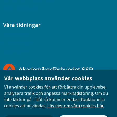
Samtal med beteendevetare
Socialtjänstpodden
Våra tidningar
Akademikern
Chefstidningen
Socionomen
Vår webbplats använder cookies
Vi använder cookies för att förbättra din upplevelse,
analysera trafik och anpassa marknadsföring. Om du
inte klickar på Tillåt så kommer endast funktionella
Opinion
English
Personuppgifter
Cookies
cookies att användas.
Läs mer om våra cookies här