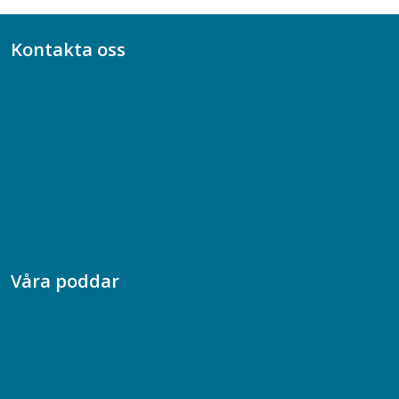
Kontakta oss
Bli medlem
08-617 44 00
Box 128 00, 112 96 Stockholm
Jobba hos oss
Presskontakt
Dina försäkringar i Akademikerförsäkring
Våra poddar
Chefspodden
Samhällsekonomiska podden
Samhällsvetarpodden