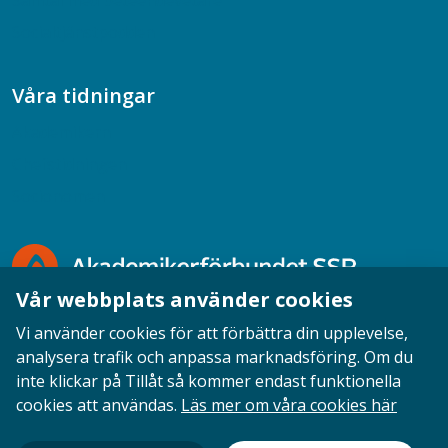
Samtal med beteendevetare
Socialtjänstpodden
Våra tidningar
Akademikern
Chefstidningen
Socionomen
Vår webbplats använder cookies
Vi använder cookies för att förbättra din upplevelse,
analysera trafik och anpassa marknadsföring. Om du
inte klickar på Tillåt så kommer endast funktionella
Opinion
English
Personuppgifter
Cookies
cookies att användas.
Läs mer om våra cookies här