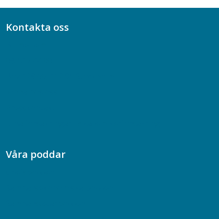
Kontakta oss
Bli medlem
08-617 44 00
Box 128 00, 112 96 Stockholm
Jobba hos oss
Presskontakt
Dina försäkringar i Akademikerförsäkring
Våra poddar
Chefspodden
Samhällsekonomiska podden
Samhällsvetarpodden