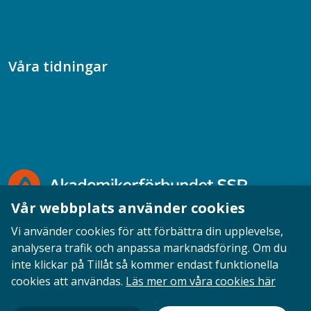
Samtal med beteendevetare
Socialtjänstpodden
Våra tidningar
Akademikern
Chefstidningen
Socionomen
Vår webbplats använder cookies
Vi använder cookies för att förbättra din upplevelse,
analysera trafik och anpassa marknadsföring. Om du
inte klickar på Tillåt så kommer endast funktionella
Opinion
English
Personuppgifter
Cookies
cookies att användas.
Läs mer om våra cookies här