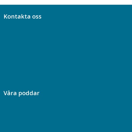
Kontakta oss
Bli medlem
08-617 44 00
Box 128 00, 112 96 Stockholm
Jobba hos oss
Presskontakt
Dina försäkringar i Akademikerförsäkring
Våra poddar
Chefspodden
Samhällsekonomiska podden
Samhällsvetarpodden