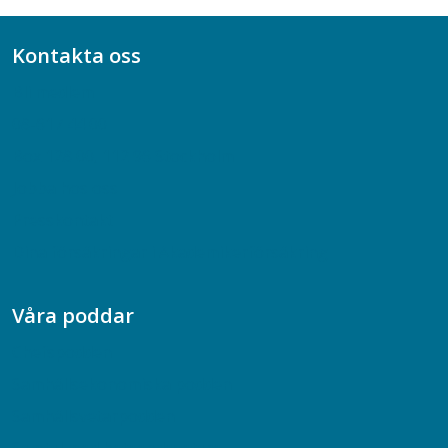
Kontakta oss
Bli medlem
08-617 44 00
Box 128 00, 112 96 Stockholm
Jobba hos oss
Presskontakt
Dina försäkringar i Akademikerförsäkring
Våra poddar
Chefspodden
Samhällsekonomiska podden
Samhällsvetarpodden