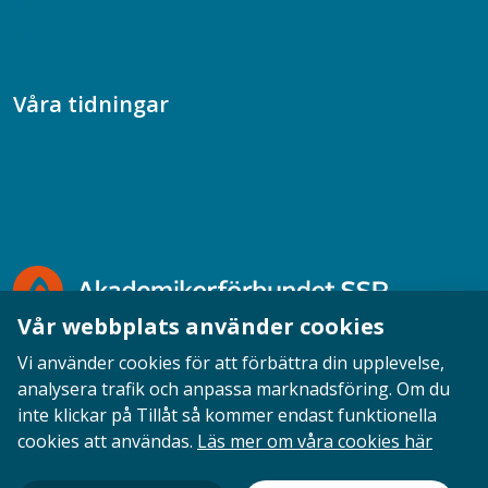
Samtal med beteendevetare
Socialtjänstpodden
Våra tidningar
Akademikern
Chefstidningen
Socionomen
Vår webbplats använder cookies
Vi använder cookies för att förbättra din upplevelse,
analysera trafik och anpassa marknadsföring. Om du
inte klickar på Tillåt så kommer endast funktionella
Opinion
English
Personuppgifter
Cookies
cookies att användas.
Läs mer om våra cookies här