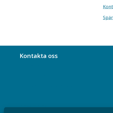
Kont
Spär
Kontakta oss
Bli medlem
08-617 44 00
Box 128 00, 112 96 Stockholm
Jobba hos oss
Presskontakt