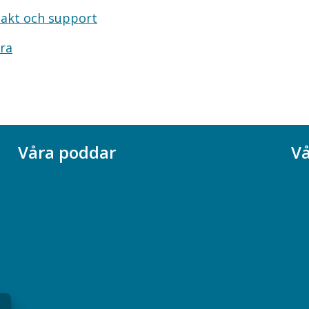
akt och support
ra
Våra poddar
Vå
Chefspodden
Ak
Samhällsekonomiska podden
Ch
Samhällsvetarpodden
So
Samtal med beteendevetare
Socialtjänstpodden