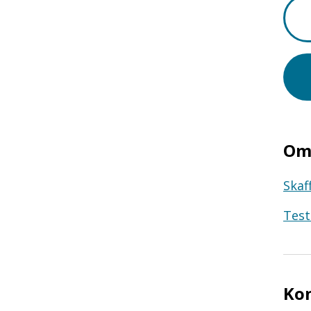
Om 
Skaf
Test
Ko