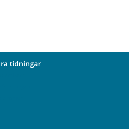
ra tidningar
ademikern
efstidningen
cionomen