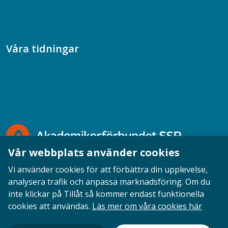
Samtal med beteendevetare
Socialtjänstpodden
Våra tidningar
Akademikern
Chefstidningen
Socionomen
Vår webbplats använder cookies
Vi använder cookies för att förbättra din upplevelse,
analysera trafik och anpassa marknadsföring. Om du
inte klickar på Tillåt så kommer endast funktionella
Opinion
English
Personuppgifter
Cookies
cookies att användas.
Läs mer om våra cookies här