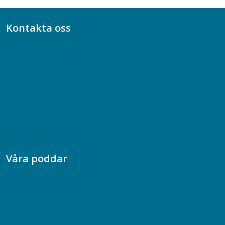
Kontakta oss
Bli medlem
08-617 44 00
Box 128 00, 112 96 Stockholm
Jobba hos oss
Presskontakt
Dina försäkringar i Akademikerförsäkring
Våra poddar
Chefspodden
Samhällsekonomiska podden
Samhällsvetarpodden