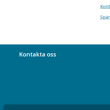
Kont
Spär
Kontakta oss
Bli medlem
08-617 44 00
Box 128 00, 112 96 Stockholm
Jobba hos oss
Presskontakt