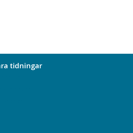
ra tidningar
ademikern
efstidningen
cionomen