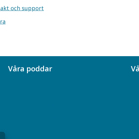
akt och support
ra
Våra poddar
Vå
Chefspodden
Ak
Samhällsekonomiska podden
Ch
Samhällsvetarpodden
So
Samtal med beteendevetare
Socialtjänstpodden