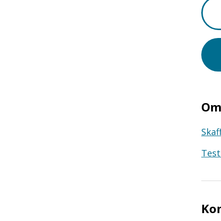
Om 
Skaf
Test
Ko